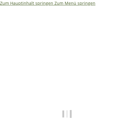
Zum Hauptinhalt springen
Zum Menü springen
Ja – ich würde es etwas kompakter machen. Weniger Text,
dafür größere Aussagen. So bleibt es auf einen Blick
erfassbar: ```html
🌴
🏖️ Betriebsferien 08.08. –
19.08.2026
✅ Shop • Bestellungen • Versand laufen wie
gewohnt weiter
📧
E-Mails beantworten wir während der
Betriebsferien mit etwas Verzögerung.
🔧 Technische Hilfe (Mo–Fr · 09:00–14:00
Uhr)