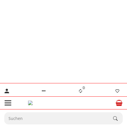
👨‍🔧 Herr Lennertz
+49 (0) 176 / 555 586 69
👨‍🔧 Herr Stanke
+49 (0) 176 / 466 646 35
⚠️ Nur für dringende technische Anliegen.
💙 Ab dem
20.08.2026
sind wir wieder
☀️
vollständig für Sie da.
0