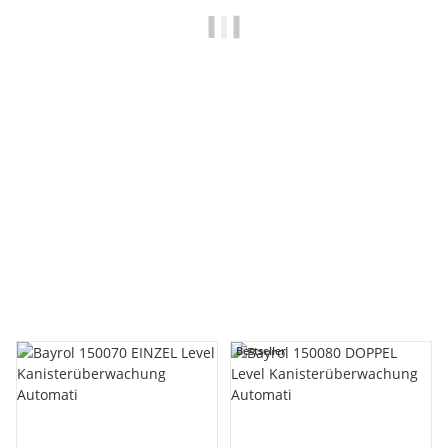
BAYROL
Bayrol Automatic Cl/pH Dosieranlage WiFi für Dosierung pH
Chlor Pool Modell 2026
1.399,00 €
*
Lieferzeit:
ca. 3 Wochen
innerhalb Deutschland
Bestseller