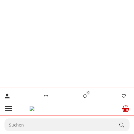
👨‍🔧 Herr Lennertz
+49 (0) 176 / 555 586 69
👨‍🔧 Herr Stanke
+49 (0) 176 / 466 646 35
⚠️ Nur für dringende technische Anliegen.
💙 Ab dem
20.08.2026
sind wir wieder
☀️
vollständig für Sie da.
0