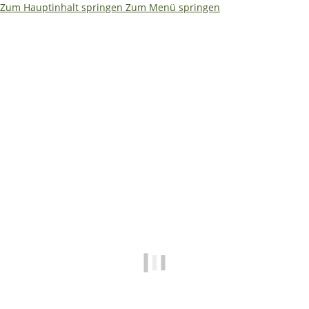
Zum Hauptinhalt springen
Zum Menü springen
Ja – ich würde es etwas kompakter machen. Weniger Text,
dafür größere Aussagen. So bleibt es auf einen Blick
erfassbar: ```html
🌴
🏖️ Betriebsferien 08.08. –
19.08.2026
✅ Shop • Bestellungen • Versand laufen wie
gewohnt weiter
📧
E-Mails beantworten wir während der
Betriebsferien mit etwas Verzögerung.
🔧 Technische Hilfe (Mo–Fr · 09:00–14:00
Uhr)